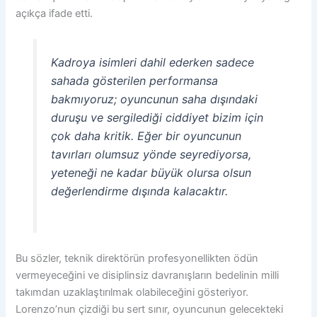
açıkça ifade etti.
Kadroya isimleri dahil ederken sadece
sahada gösterilen performansa
bakmıyoruz; oyuncunun saha dışındaki
duruşu ve sergilediği ciddiyet bizim için
çok daha kritik. Eğer bir oyuncunun
tavırları olumsuz yönde seyrediyorsa,
yeteneği ne kadar büyük olursa olsun
değerlendirme dışında kalacaktır.
Bu sözler, teknik direktörün profesyonellikten ödün
vermeyeceğini ve disiplinsiz davranışların bedelinin milli
takımdan uzaklaştırılmak olabileceğini gösteriyor.
Lorenzo’nun çizdiği bu sert sınır, oyuncunun gelecekteki