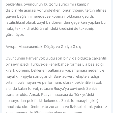
beklentisi, oyuncunun bu zorlu süreci milli kampın
disipliniyle aşması yönündeyken, onun tribünü tercih etmesi
güven bağlarını neredeyse kopma noktasına getirdi.
İstatistiksel olarak zayıf bir dönemden geçerken yapılan bu
hata, teknik direktörün elindeki kredisini de tüketmiş
görünüyor.
Avrupa Macerasındaki Düşüş ve Geriye Gidiş
Oyuncunun kariyer yolculuğu son bir yılda oldukça çalkantılı
bir seyir izledi. Türkiye’de Fenerbahçe formasıyla başladığı
kiralık dönemi, beklenen patlamayı yapamaması nedeniyle
hayal kırıklığıyla sonuçlandı. Sarı-lacivertli ekipte aradığı
ortamı bulamayan ve performans olarak beklentilerin çok
altında kalan forvet, rotasını Rusya’ya çevirerek Zenit’e
transfer oldu. Ancak Rusya macerası da Türkiye’deki
senaryodan pek farklı ilerlemedi. Zenit formasıyla çıktığı
maçlarda skor üretmekte zorlanan ve fiziksel olarak yetersiz
kalan oyuncu, kulübün satın alma opsiyonunu