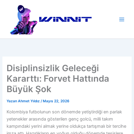
İçeriğe
atla
Disiplinsizlik Geleceği
Kararttı: Forvet Hattında
Büyük Şok
Yazan
Ahmet Yıldız
/
Mayıs 22, 2026
Kolombiya futbolunun son dönemde yetiştirdiği en parlak
yetenekler arasında gösterilen genç golcü, milli takım
kampındaki yerini almak yerine oldukça tartışmalı bir tercihe
imza attı. Hazırlıkların en yoğun olduğu dönemde tesislere