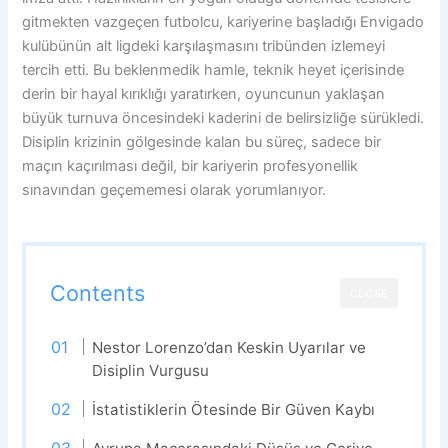
gitmekten vazgeçen futbolcu, kariyerine başladığı Envigado
kulübünün alt ligdeki karşılaşmasını tribünden izlemeyi
tercih etti. Bu beklenmedik hamle, teknik heyet içerisinde
derin bir hayal kırıklığı yaratırken, oyuncunun yaklaşan
büyük turnuva öncesindeki kaderini de belirsizliğe sürükledi.
Disiplin krizinin gölgesinde kalan bu süreç, sadece bir
maçın kaçırılması değil, bir kariyerin profesyonellik
sınavından geçememesi olarak yorumlanıyor.
Contents
CLOSE
Nestor Lorenzo’dan Keskin Uyarılar ve
Disiplin Vurgusu
İstatistiklerin Ötesinde Bir Güven Kaybı