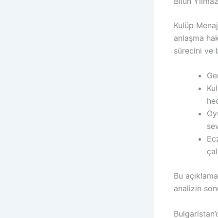
Bilun Yılma
Kulüp Menaj
anlaşma hak
sürecini ve 
Gen
Kul
hed
Oyu
sev
Ecz
ça
Bu açıklamal
analizin so
Bulgaristan’