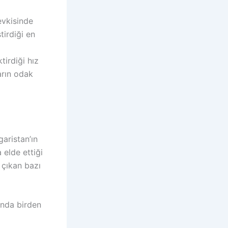
evkisinde
tirdiği en
tirdiği hız
arın odak
garistan’ın
elde ettiği
 çıkan bazı
’nda birden