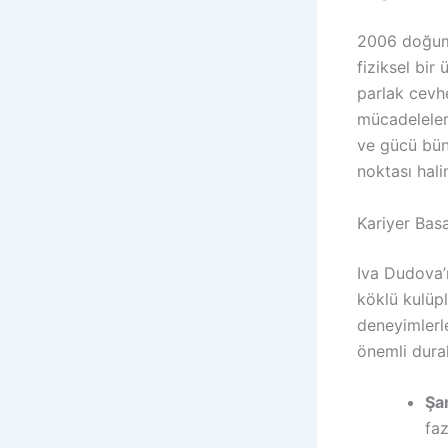
2006 doğuml
fiziksel bir
parlak cevhe
mücadeleler
ve gücü bün
noktası hal
Kariyer Bas
Iva Dudova’n
köklü kulüp
deneyimlerle
önemli durak
Şa
faz