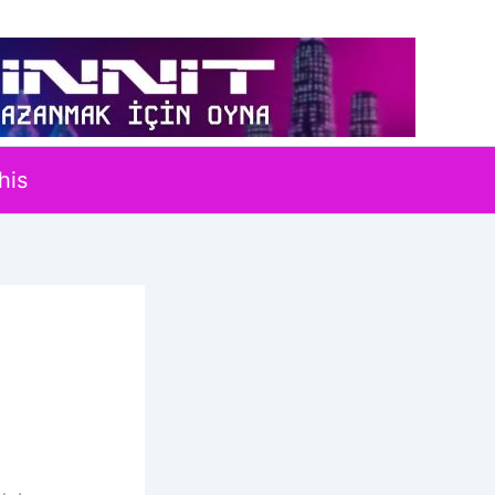
his
: