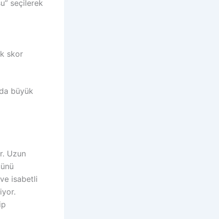
u” seçilerek
k skor
k da büyük
r. Uzun
künü
ve isabetli
iyor.
ip