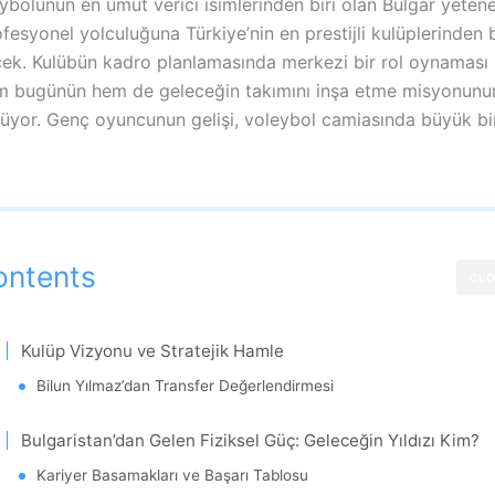
ybolunun en umut verici isimlerinden biri olan Bulgar yeten
esyonel yolculuğuna Türkiye’nin en prestijli kulüplerinden 
k. Kulübün kadro planlamasında merkezi bir rol oynaması
em bugünün hem de geleceğin takımını inşa etme misyonunun
lüyor. Genç oyuncunun gelişi, voleybol camiasında büyük b
ontents
CLO
Kulüp Vizyonu ve Stratejik Hamle
Bilun Yılmaz’dan Transfer Değerlendirmesi
Bulgaristan’dan Gelen Fiziksel Güç: Geleceğin Yıldızı Kim?
Kariyer Basamakları ve Başarı Tablosu