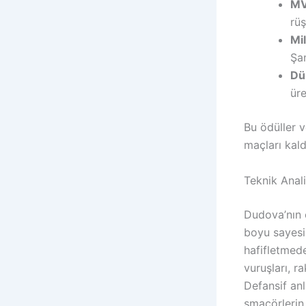
MV
rüş
Mil
Şam
Dü
üre
Bu ödüller v
maçları kald
Teknik Anali
Dudova’nın 
boyu sayesi
hafifletmede
vuruşları, r
Defansif anl
smaçörlerin