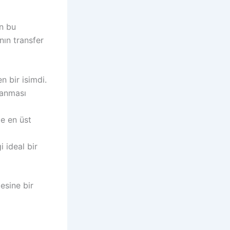
an bu
ın transfer
n bir isimdi.
lanması
de en üst
i ideal bir
esine bir