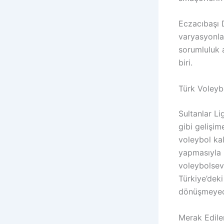
Eczacıbaşı D
varyasyonlar
sorumluluk a
biri.
Türk Voleyb
Sultanlar Li
gibi gelişim
voleybol kal
yapmasıyla 
voleybolsev
Türkiye’dek
dönüşmeyece
Merak Edile