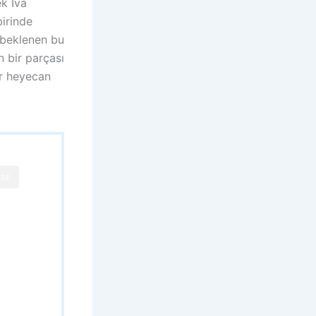
ek Iva
birinde
 beklenen bu
 bir parçası
ir heyecan
SE