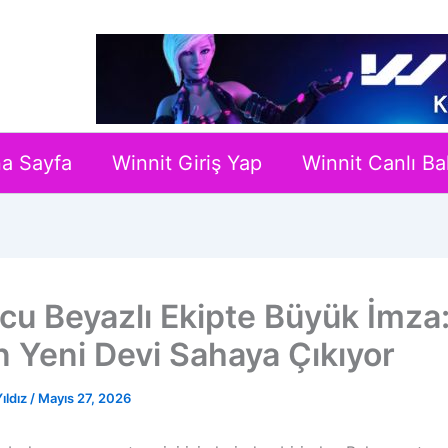
a Sayfa
Winnit Giriş Yap
Winnit Canlı Ba
cu Beyazlı Ekipte Büyük İmza
in Yeni Devi Sahaya Çıkıyor
ıldız
/
Mayıs 27, 2026