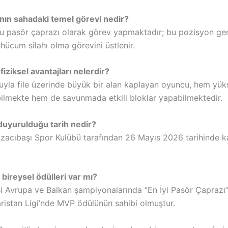
nın sahadaki temel görevi nedir?
 pasör çaprazı olarak görev yapmaktadır; bu pozisyon gen
hücum silahı olma görevini üstlenir.
iziksel avantajları nelerdir?
yla file üzerinde büyük bir alan kaplayan oyuncu, hem yük
lmekte hem de savunmada etkili bloklar yapabilmektedir.
duyurulduğu tarih nedir?
zacıbaşı Spor Kulübü tarafından 26 Mayıs 2026 tarihinde k
ireysel ödülleri var mı?
si Avrupa ve Balkan şampiyonalarında “En İyi Pasör Çaprazı”
aristan Ligi’nde MVP ödülünün sahibi olmuştur.