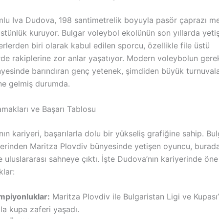
u Iva Dudova, 198 santimetrelik boyuyla pasör çaprazı m
 üstünlük kuruyor. Bulgar voleybol ekolünün son yıllarda yetiş
rlerden biri olarak kabul edilen sporcu, özellikle file üstü
de rakiplerine zor anlar yaşatıyor. Modern voleybolun gerek
yesinde barındıran genç yetenek, şimdiden büyük turnuval
ine gelmiş durumda.
amakları ve Başarı Tablosu
ın kariyeri, başarılarla dolu bir yükseliş grafiğine sahip. Bul
lerinden Maritza Plovdiv bünyesinde yetişen oyuncu, burada 
 uluslararası sahneye çıktı. İşte Dudova’nın kariyerinde öne
lar:
mpiyonluklar:
Maritza Plovdiv ile Bulgaristan Ligi ve Kupası
la kupa zaferi yaşadı.