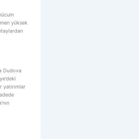
n hücum
rağmen yüksek
detaylardan
Iva Dudova
iye’deki
r yatırımlar
vadede
’nın