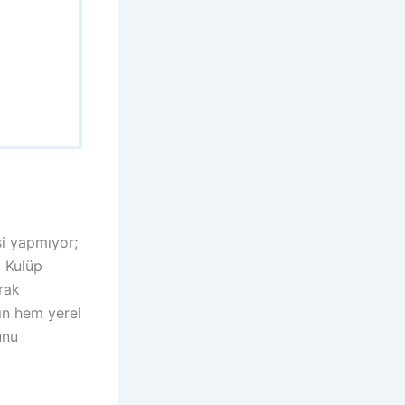
si yapmıyor;
. Kulüp
rak
mın hem yerel
unu