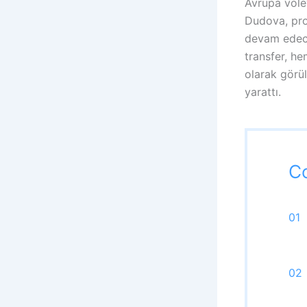
Avrupa vole
Dudova, prof
devam edece
transfer, h
olarak görü
yarattı.
C