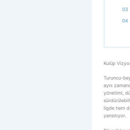
Kulüp Vizyo
Turuncu-bey
aynı zamanda
yönetimi, d
sürdürülebil
ligde hem d
yansıtıyor.