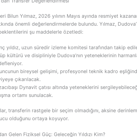
z’dan Transfer Değerlendirmesi
eri Bilun Yılmaz, 2026 yılının Mayıs ayında resmiyet kazan
kında önemli değerlendirmelerde bulundu. Yılmaz, Dudova’n
beklentilerini şu maddelerle özetledi:
ç yıldız, uzun süredir izleme komitesi tarafından takip edile
üp kültürü ve disipliniyle Dudova’nın yeteneklerinin harman
efleniyor.
ncunun bireysel gelişimi, profesyonel teknik kadro eşliğin
iyeye çıkarılacak.
acıbaşı Dynavit çatısı altında yeteneklerini sergileyebileceğ
lışma ortamı sunulacak.
ar, transferin rastgele bir seçim olmadığını, aksine derinlem
nucu olduğunu ortaya koyuyor.
dan Gelen Fiziksel Güç: Geleceğin Yıldızı Kim?