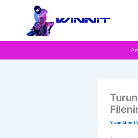
İçeriğe
atla
An
Turun
Filen
Yazan
Ahmet Y