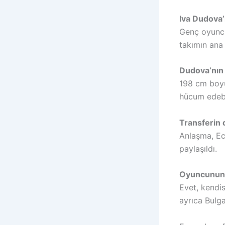
Iva Dudova’
Genç oyuncu
takımın ana 
Dudova’nın f
198 cm boyu
hücum edebi
Transferin 
Anlaşma, Ec
paylaşıldı.
Oyuncunun b
Evet, kendi
ayrıca Bulg