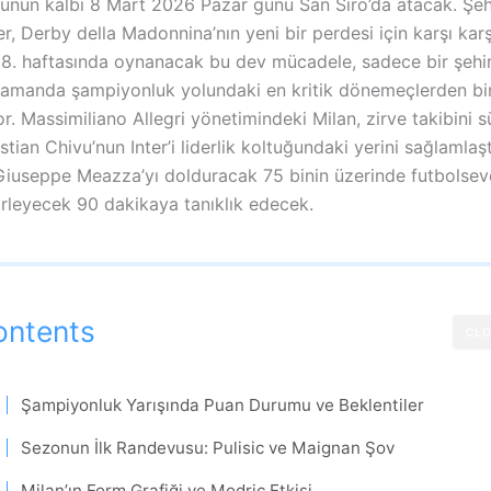
lunun kalbi 8 Mart 2026 Pazar günü San Siro’da atacak. Şehr
er, Derby della Madonnina’nın yeni bir perdesi için karşı karş
 28. haftasında oynanacak bu dev mücadele, sadece bir şehir
 zamanda şampiyonluk yolundaki en kritik dönemeçlerden bir
or. Massimiliano Allegri yönetimindeki Milan, zirve takibini
istian Chivu’nun Inter’i liderlik koltuğundaki yerini sağlamlaş
 Giuseppe Meazza’yı dolduracak 75 binin üzerinde futbolsev
irleyecek 90 dakikaya tanıklık edecek.
ontents
CLO
Şampiyonluk Yarışında Puan Durumu ve Beklentiler
Sezonun İlk Randevusu: Pulisic ve Maignan Şov
Milan’ın Form Grafiği ve Modric Etkisi