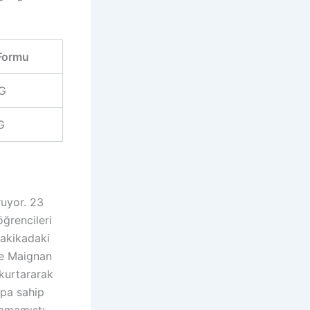
Formu
 G
G
ruyor. 23
öğrencileri
 dakikadaki
ke Maignan
 kurtararak
opa sahip
amamıştı.