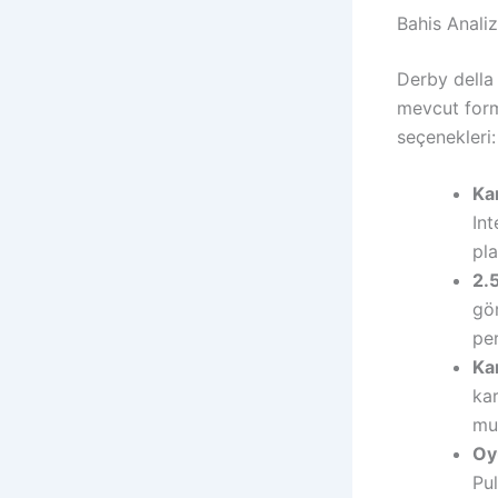
Bahis Anali
Derby della 
mevcut form 
seçenekleri:
Kar
Int
pla
2.
gör
per
Kar
kar
mu
Oy
Pul