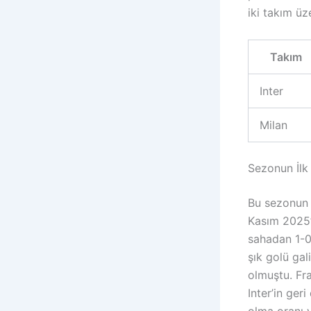
iki takım üz
Takım
Inter
Milan
Sezonun İlk
Bu sezonun i
Kasım 2025’t
sahadan 1-0’
şık golü gal
olmuştu. Fra
Inter’in ger
olma oranı 