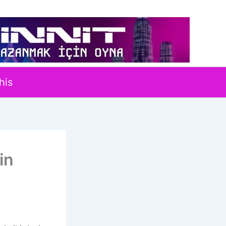
his
in