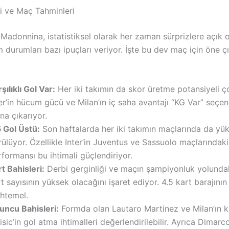
zi ve Maç Tahminleri
Madonnina, istatistiksel olarak her zaman sürprizlere açık 
durumları bazı ipuçları veriyor. İşte bu dev maç için öne ç
şılıklı Gol Var:
Her iki takımın da skor üretme potansiyeli ç
er’in hücum gücü ve Milan’ın iç saha avantajı “KG Var” seçen
na çıkarıyor.
5 Gol Üstü:
Son haftalarda her iki takımın maçlarında da yük
ülüyor. Özellikle Inter’in Juventus ve Sassuolo maçlarındaki
formansı bu ihtimali güçlendiriyor.
t Bahisleri:
Derbi gerginliği ve maçın şampiyonluk yolunda
t sayısının yüksek olacağını işaret ediyor. 4.5 kart barajının
htemel.
uncu Bahisleri:
Formda olan Lautaro Martinez ve Milan’ın kil
isic’in gol atma ihtimalleri değerlendirilebilir. Ayrıca Dimarc