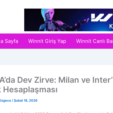
a Sayfa
Winnit Giriş Yap
Winnit Canlı Ba
A’da Dev Zirve: Milan ve Inter’
 Hesaplaşması
 Ozgece
/
Şubat 18, 2026