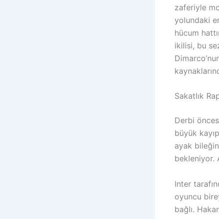
zaferiyle mo
yolundaki en
hücum hattı
ikilisi, bu 
Dimarco’nun 
kaynaklarınd
Sakatlık Ra
Derbi önces
büyük kayıp
ayak bileği
bekleniyor. 
Inter tarafı
oyuncu bire
bağlı. Haka