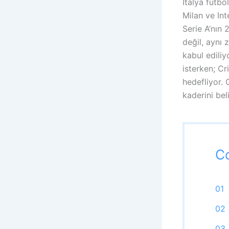
İtalya futbo
Milan ve Int
Serie A’nın
değil, aynı
kabul ediliy
isterken; Cr
hedefliyor.
kaderini bel
C