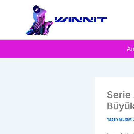
İçeriğe
atla
An
Serie 
Büyük
Yazan
Mujdat