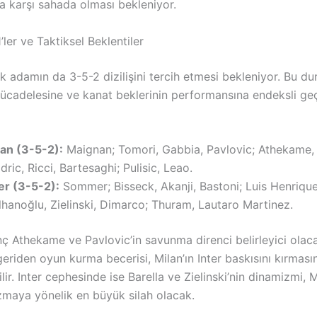
a karşı sahada olması bekleniyor.
ler ve Taktiksel Beklentiler
ik adamın da 3-5-2 dizilişini tercih etmesi bekleniyor. Bu d
ücadelesine ve kanat beklerinin performansına endeksli ge
lan (3-5-2):
Maignan; Tomori, Gabbia, Pavlovic; Athekame,
ric, Ricci, Bartesaghi; Pulisic, Leao.
er (3-5-2):
Sommer; Bisseck, Akanji, Bastoni; Luis Henrique,
hanoğlu, Zielinski, Dimarco; Thuram, Lautaro Martinez.
ç Athekame ve Pavlovic’in savunma direnci belirleyici olaca
geriden oyun kurma becerisi, Milan’ın Inter baskısını kırmas
lir. Inter cephesinde ise Barella ve Zielinski’nin dinamizmi, 
zmaya yönelik en büyük silah olacak.