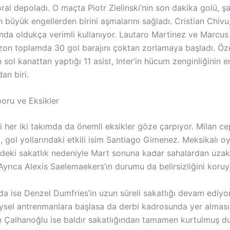
ral depoladı. O maçta Piotr Zielinski’nin son dakika golü, 
 büyük engellerden birini aşmalarını sağladı. Cristian Chivu
nda oldukça verimli kullanıyor. Lautaro Martinez ve Marcu
sezon toplamda 30 gol barajını çoktan zorlamaya başladı. Öze
sol kanattan yaptığı 11 asist, Inter’in hücum zenginliğinin 
an biri.
poru ve Eksikler
i her iki takımda da önemli eksikler göze çarpıyor. Milan c
, gol yollarındaki etkili isim Santiago Gimenez. Meksikalı 
ndeki sakatlık nedeniyle Mart sonuna kadar sahalardan uzak
Ayrıca Alexis Saelemaekers’ın durumu da belirsizliğini koruy
nda ise Denzel Dumfries’in uzun süreli sakatlığı devam ediyor
ysel antrenmanlara başlasa da derbi kadrosunda yer alması
n Çalhanoğlu ise baldır sakatlığından tamamen kurtulmuş 