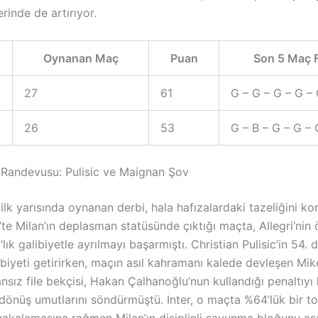
erinde de artırıyor.
Oynanan Maç
Puan
Son 5 Maç 
27
61
G – G – G – G –
26
53
G – B – G – G – 
 Randevusu: Pulisic ve Maignan Şov
lk yarısında oynanan derbi, hala hafızalardaki tazeliğini ko
e Milan’ın deplasman statüsünde çıktığı maçta, Allegri’nin 
lık galibiyetle ayrılmayı başarmıştı. Christian Pulisic’in 54.
ibiyeti getirirken, maçın asıl kahramanı kalede devleşen Mi
nsız file bekçisi, Hakan Çalhanoğlu’nun kullandığı penaltıyı
i dönüş umutlarını söndürmüştü. Inter, o maçta %64’lük bir t
yakalamasına rağmen Milan’ın disiplinli savunma bloğunu aş