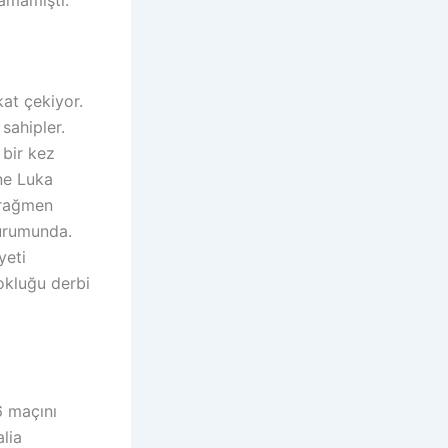
at çekiyor.
sahipler.
 bir kez
ne Luka
a rağmen
durumunda.
yeti
okluğu derbi
6 maçını
lia