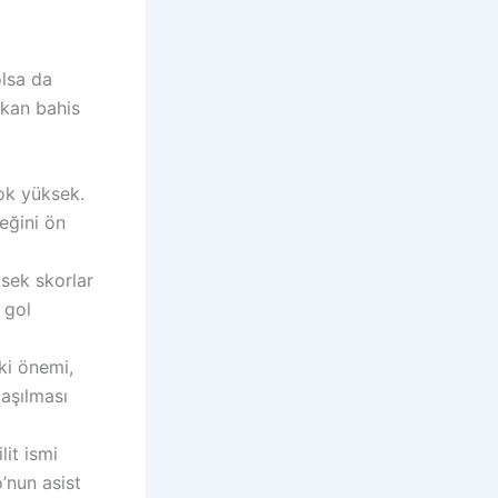
olsa da
ıkan bahis
ok yüksek.
eğini ön
sek skorlar
 gol
ki önemi,
 aşılması
it ismi
o’nun asist