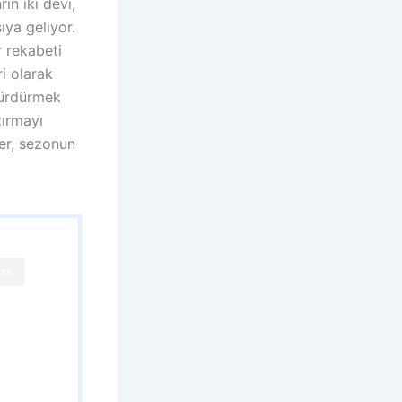
in iki devi,
ıya geliyor.
 rekabeti
i olarak
 sürdürmek
tırmayı
er, sezonun
SE