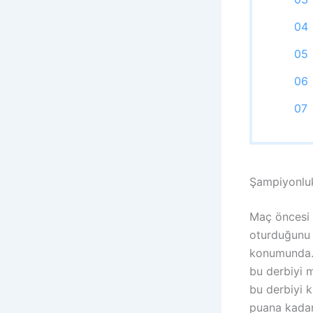
Şampiyonluk
Maç öncesi 
oturduğunu g
konumunda. 
bu derbiyi 
bu derbiyi k
puana kadar 