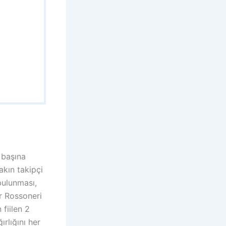
 başına
akın takipçi
bulunması,
r Rossoneri
 fiilen 2
rlığını her