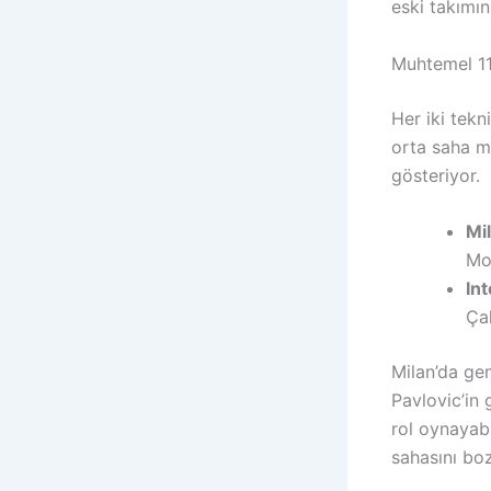
eski takımın
Muhtemel 11’
Her iki tekn
orta saha m
gösteriyor.
Mi
Mod
Int
Çal
Milan’da gen
Pavlovic’in 
rol oynayabi
sahasını bo