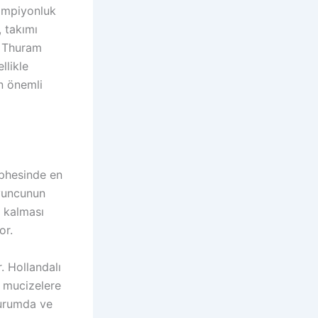
şampiyonluk
, takımı
s Thuram
llikle
en önemli
ephesinde en
oyuncunun
 kalması
or.
. Hollandalı
 mucizelere
durumda ve