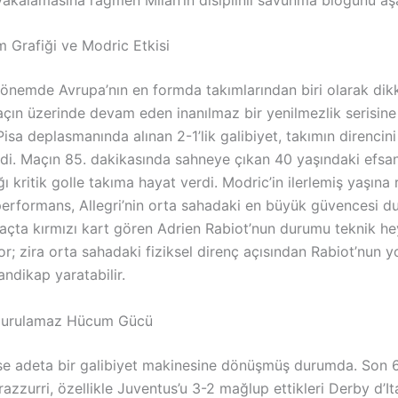
m Grafiği ve Modric Etkisi
dönemde Avrupa’nın en formda takımlarından biri olarak dikk
çın üzerinde devam eden inanılmaz bir yenilmezlik serisine 
isa deplasmanında alınan 2-1’lik galibiyet, takımın direncini
di. Maçın 85. dakikasında sahneye çıkan 40 yaşındaki efsa
ğı kritik golle takıma hayat verdi. Modric’in ilerlemiş yaşın
 performans, Allegri’nin orta sahadaki en büyük güvencesi 
çta kırmızı kart gören Adrien Rabiot’nun durumu teknik he
; zira orta sahadaki fiziksel direnç açısından Rabiot’nun y
andikap yaratabilir.
rdurulamaz Hücum Gücü
 ise adeta bir galibiyet makinesine dönüşmüş durumda. Son 
zzurri, özellikle Juventus’u 3-2 mağlup ettikleri Derby d’Ita