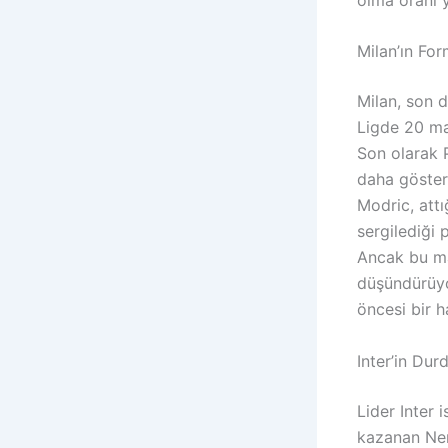
Milan’ın For
Milan, son 
Ligde 20 ma
Son olarak P
daha göster
Modric, attı
sergilediği
Ancak bu ma
düşündürüyor
öncesi bir h
Inter’in Du
Lider Inter
kazanan Nera