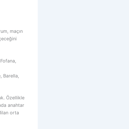
urum, maçın
çeceğini
 Fofana,
 Barella,
k. Özellikle
ında anahtar
Milan orta