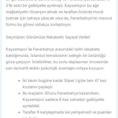
2’lik ezici bir galibiyetle ayrılmıştı. Kayserispor bu ağır
mağlubiyetin rövanşını almak ve taraftarı önünde moral
bulmak için sahaya çıkacak olsa da, Fenerbahçe’nin mevcut
formu bu görevi oldukça zorlaştırıyor.
Geçmişten Günümüze Rekabetin Sayısal Verileri
Kayserispor ile Fenerbahçe arasındaki tarihi rekabete
baktığımızda, İstanbul temsilcisinin belirgin bir üstünlüğü
göze çarpıyor. İstatistikler, bu zorlu deplasman öncesinde
sarı-lacivertli ekibin psikolojik avantajını ortaya koyuyor:
İki takım bugüne kadar Süper Lig’de tam 47 kez
kozlarını paylaştı.
Bu maçların 30’unu Fenerbahçe kazanırken,
Kayserispor sadece 8 kez sahadan galibiyetle
ayrılabildi.
Taraflar 9 karşılaşmada ise yenişemedi ve puanları