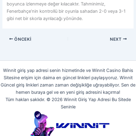
boyunca izlenmeye değer kılacaktır. Tahminimiz,
Fenerbahçe’nin kontrollü bir oyunla sahadan 2-0 veya 3-1
gibi net bir skorla ayrılacağı yönünde.
ÖNCEKI
NEXT
Winnit giriş yap adresi senin hizmetinde ve Winnit Casino Bahis
Sitesine erişim için daima en güncel linkleri paylaşıyoruz. Winnit
Güncel giriş linkleri zaman zaman değişikliğe uğrayabiliyor. Sen de
hemen buraya gel ve en yeni giriş adresini kaçırma!
Tüm hakları saklıdır. © 2026 Winnit Giriş Yap Adresi Bu Sitede
Seninle