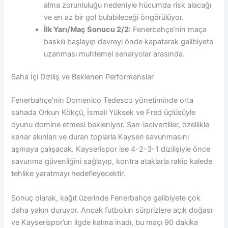
alma zorunluluğu nedeniyle hücumda risk alacağı
ve en az bir gol bulabileceği öngörülüyor.
İlk Yarı/Maç Sonucu 2/2:
Fenerbahçe’nin maça
baskılı başlayıp devreyi önde kapatarak galibiyete
uzanması muhtemel senaryolar arasında.
Saha İçi Diziliş ve Beklenen Performanslar
Fenerbahçe’nin Domenico Tedesco yönetiminde orta
sahada Orkun Kökçü, İsmail Yüksek ve Fred üçlüsüyle
oyunu domine etmesi bekleniyor. Sarı-lacivertliler, özellikle
kenar akınları ve duran toplarla Kayseri savunmasını
aşmaya çalışacak. Kayserispor ise 4-2-3-1 dizilişiyle önce
savunma güvenliğini sağlayıp, kontra ataklarla rakip kalede
tehlike yaratmayı hedefleyecektir.
Sonuç olarak, kağıt üzerinde Fenerbahçe galibiyete çok
daha yakın duruyor. Ancak futbolun sürprizlere açık doğası
ve Kayserispor’un ligde kalma inadı, bu maçı 90 dakika