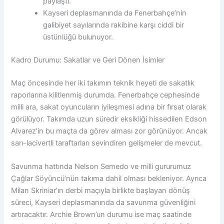
paylaştı.
Kayseri deplasmanında da Fenerbahçe’nin
galibiyet sayılarında rakibine karşı ciddi bir
üstünlüğü bulunuyor.
Kadro Durumu: Sakatlar ve Geri Dönen İsimler
Maç öncesinde her iki takımın teknik heyeti de sakatlık
raporlarına kilitlenmiş durumda. Fenerbahçe cephesinde
milli ara, sakat oyuncuların iyileşmesi adına bir fırsat olarak
görülüyor. Takımda uzun süredir eksikliği hissedilen Edson
Alvarez’in bu maçta da görev alması zor görünüyor. Ancak
sarı-lacivertli taraftarları sevindiren gelişmeler de mevcut.
Savunma hattında Nelson Semedo ve milli gururumuz
Çağlar Söyüncü’nün takıma dahil olması bekleniyor. Ayrıca
Milan Skriniar’ın derbi maçıyla birlikte başlayan dönüş
süreci, Kayseri deplasmanında da savunma güvenliğini
artıracaktır. Archie Brown’un durumu ise maç saatinde