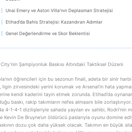
Unai Emery ve Aston Villa’nın Deplasman Stratejisi
Etihad’da Bahis Stratejisi: Kazandıran Adımlar
Genel Değerlendirme ve Skor Beklentisi
City’nin Şampiyonluk Baskısı Altındaki Taktiksel Düzeni
a’nın öğrencileri için bu sezonun finali, adeta bir sinir harbi 
y, ligin zirvesindeki yerini korumak ve Arsenal’in hata yapma
rine kendi kaderini tayin etmek zorunda. Etihad’da oynana
duğu baskı, rakip takımların nefes almasını bile zorlaştırıyor.
a 4-1-4-1 dizilişleriyle sahada yayılan ev sahibi, Rodri’nin
ve Kevin De Bruyne’un öldürücü paslarıyla oyunu domine edi
skının dozu çok daha yüksek olacak. Takımın en büyük sila