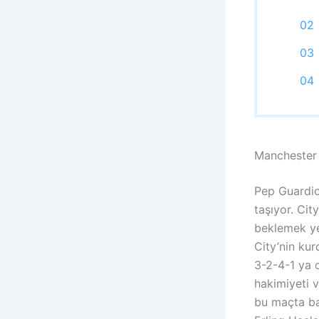
Manchester 
Pep Guardiol
taşıyor. Cit
beklemek ye
City’nin kur
3-2-4-1 ya d
hakimiyeti 
bu maçta ba