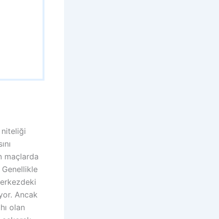
niteliği
sını
n maçlarda
 Genellikle
 merkezdeki
yor. Ancak
hı olan