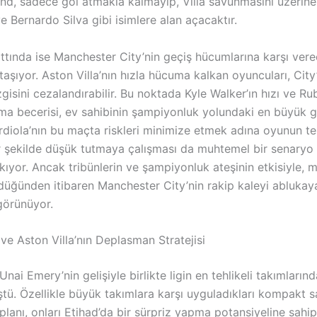
and, sadece gol atmakla kalmayıp, Villa savunmasını üzerin
e Bernardo Silva gibi isimlere alan açacaktır.
tında ise Manchester City’nin geçiş hücumlarına karşı vere
taşıyor. Aston Villa’nın hızla hücuma kalkan oyuncuları, Cit
isini cezalandırabilir. Bu noktada Kyle Walker’ın hızı ve Ru
ma becerisi, ev sahibinin şampiyonluk yolundaki en büyük 
rdiola’nın bu maçta riskleri minimize etmek adına oyunun 
ir şekilde düşük tutmaya çalışması da muhtemel bir senaryo
kıyor. Ancak tribünlerin ve şampiyonluk ateşinin etkisiyle, 
üğünden itibaren Manchester City’nin rakip kaleyi ablukay
görünüyor.
ve Aston Villa’nın Deplasman Stratejisi
Unai Emery’nin gelişiyle birlikte ligin en tehlikeli takımlarınd
ştü. Özellikle büyük takımlara karşı uyguladıkları kompakt
planı, onları Etihad’da bir sürpriz yapma potansiyeline sahip 