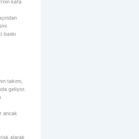
i’nin kafa
açından
sini
ki baskı
ın takımı,
nda geliyor.
n
az ancak
risk alarak