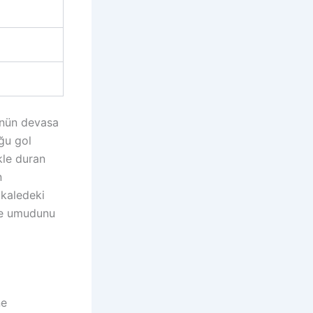
ünün devasa
ğu gol
ikle duran
n
 kaledeki
me umudunu
ne