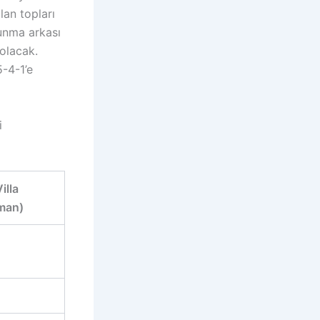
lan topları
vunma arkası
olacak.
5-4-1’e
i
illa
man)