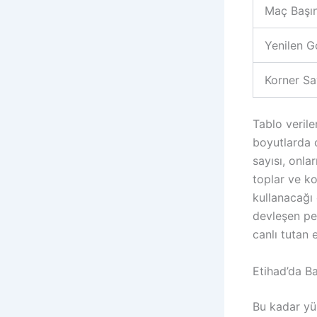
Maç Başın
Yenilen G
Korner Sa
Tablo veril
boyutlarda 
sayısı, onla
toplar ve ko
kullanacağı 
devleşen pe
canlı tutan 
Etihad’da Ba
Bu kadar yü