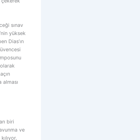
e çekerek
ceği sınav
y’nin yüksek
ben Dias’ın
güvencesi
temposunu
 olarak
maçın
a alması
an biri
 savunma ve
kılıyor.