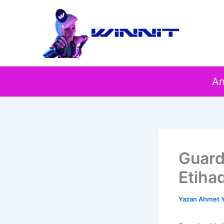
İçeriğe
atla
An
Guard
Etiha
Yazan
Ahmet Y