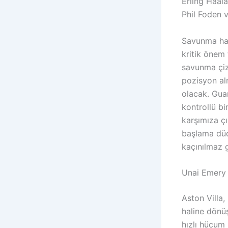
Erling Haal
Phil Foden v
Savunma hat
kritik önem 
savunma çizg
pozisyon al
olacak. Gua
kontrollü b
karşımıza çı
başlama düd
kaçınılmaz 
Unai Emery 
Aston Villa, 
haline dönü
hızlı hücum 