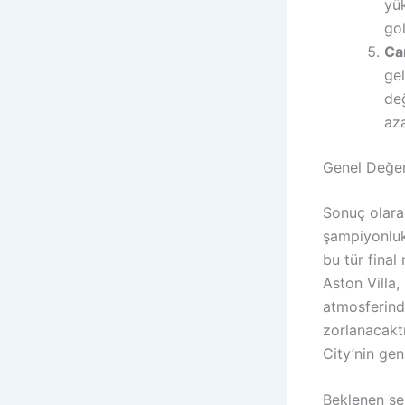
yük
gol
Can
gel
değ
aza
Genel Değer
Sonuç olara
şampiyonluk
bu tür final
Aston Villa,
atmosferind
zorlanacaktı
City’nin gen
Beklenen sen