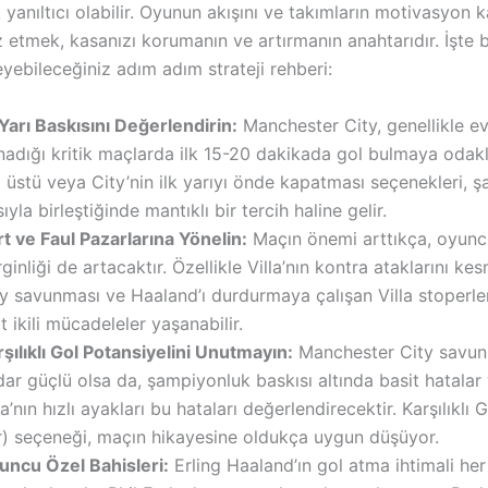
anıltıcı olabilir. Oyunun akışını ve takımların motivasyon k
z etmek, kasanızı korumanın ve artırmanın anahtarıdır. İşte
zleyebileceğiniz adım adım strateji rehberi:
 Yarı Baskısını Değerlendirin:
Manchester City, genellikle e
adığı kritik maçlarda ilk 15-20 dakikada gol bulmaya odaklan
 üstü veya City’nin ilk yarıyı önde kapatması seçenekleri, 
sıyla birleştiğinde mantıklı bir tercih haline gelir.
t ve Faul Pazarlarına Yönelin:
Maçın önemi arttıkça, oyunc
ginliği de artacaktır. Özellikle Villa’nın kontra ataklarını k
y savunması ve Haaland’ı durdurmaya çalışan Villa stoperle
t ikili mücadeleler yaşanabilir.
şılıklı Gol Potansiyelini Unutmayın:
Manchester City savun
ar güçlü olsa da, şampiyonluk baskısı altında basit hatalar 
la’nın hızlı ayakları bu hataları değerlendirecektir. Karşılıklı 
r) seçeneği, maçın hikayesine oldukça uygun düşüyor.
uncu Özel Bahisleri:
Erling Haaland’ın gol atma ihtimali he