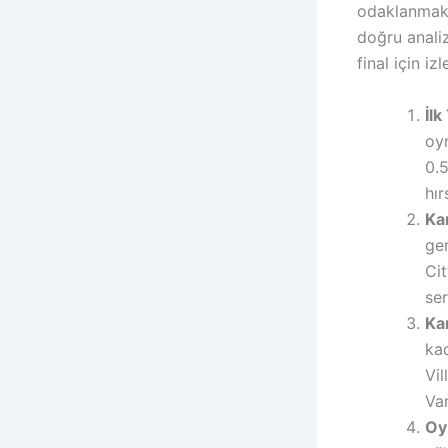
odaklanmak y
doğru anali
final için i
İlk
oyn
0.5
hır
Kar
ger
Cit
ser
Kar
kad
Vil
Va
Oy