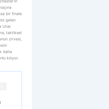
chester’ın
maçına
sa bir finale
ste gelen
a Unai
ma, taktiksel
nun zirvesi,
sini
ok daha
lu kılıyor.
SE
l