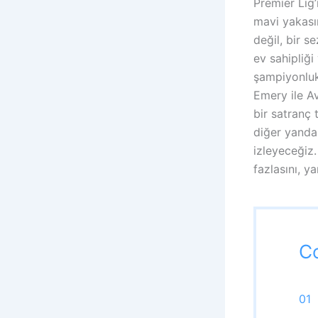
Premier Lig’
mavi yakası
değil, bir s
ev sahipliğ
şampiyonlukl
Emery ile Av
bir satranç 
diğer yanda 
izleyeceğiz.
fazlasını, y
C