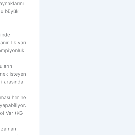
aynaklarını
 bu büyük
vinde
ır. İlk yarı
şampiyonluk
uların
esmek isteyen
ri arasında
ması her ne
yapabiliyor.
Gol Var (KG
r zaman