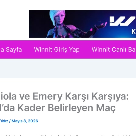
a Sayfa
Winnit Giriş Yap
Winnit Canlı Ba
iola ve Emery Karşı Karşıya:
d’da Kader Belirleyen Maç
ıldız
/
Mayıs 8, 2026