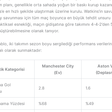
un planı, genellikle orta sahada yoğun bir baskı kurup kazanı
s’e en hızlı şekilde ulaştırmak üzerine kurulu. Watkins’in sa
ity savunması için tüm maç boyunca en büyük tehdit unsuru 
ktiksel esnekliği, maçın gidişatına göre takımını 4-4-2’den 
üştürebilmesine olanak tanıyor.
blo, iki takımın sezon boyu sergilediği performans verilerin
alı olarak sunmaktadır:
Manchester City
Aston V
tik Kategorisi
(Ev)
(Deplas
na Gol
2.8
1.6
ı
nama Yüzdesi
%68
%49