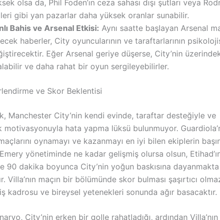
sek olsa da, Phil Foden’ın ceza sahası dışı şutları veya Rodr
leri gibi yan pazarlar daha yüksek oranlar sunabilir.
lı Bahis ve Arsenal Etkisi:
Aynı saatte başlayan Arsenal m
ecek haberler, City oyuncularının ve taraftarlarının psikoloji
iştirecektir. Eğer Arsenal geriye düşerse, City’nin üzerinde
labilir ve daha rahat bir oyun sergileyebilirler.
lendirme ve Skor Beklentisi
k, Manchester City’nin kendi evinde, taraftar desteğiyle ve
 motivasyonuyla hata yapma lüksü bulunmuyor. Guardiola’n
 maçlarını oynamayı ve kazanmayı en iyi bilen ekiplerin başı
 Emery yönetiminde ne kadar gelişmiş olursa olsun, Etihad’ı
e 90 dakika boyunca City’nin yoğun baskısına dayanmakta
r. Villa’nın maçın bir bölümünde skor bulması şaşırtıcı olm
iş kadrosu ve bireysel yetenekleri sonunda ağır basacaktır.
aryo, City’nin erken bir golle rahatladığı, ardından Villa’nın 