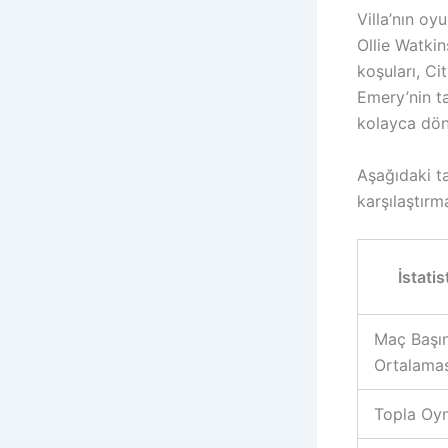
Villa’nın oy
Ollie Watkin
koşuları, C
Emery’nin ta
kolayca dön
Aşağıdaki ta
karşılaştırm
İstatis
Maç Başı
Ortalamas
Topla Oy