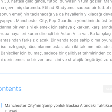
in 38. haftası geldiğinde, futbol dünyasının tüm gözleri Man
na çevrilmiş durumda. Etihad Stadyumu, sadece bir futbol 
ezonun emeğinin taçlanacağı ya da hayallerin yıkılacağı deva
i yapıyor. Manchester City, Pep Guardiola yönetiminde üst ü
arına bir yenisini eklemek için sahaya çıkarken, karşılarınd
rupa hayalleri kuran dirençli bir Aston Villa var. Bu karşılaş
tahtasından farksız olacak. Bir yanda topa sahip olma oyunu
ise hızlı geçiş hücumlarının ustası olan iki takımın mücadele
 Bahisçiler için bu maç, sadece bir galibiyet tahmininden ç
ani derinlemesine bir veri analizini ve stratejik öngörüyü zorun
ontents
CLO
Manchester City’nin Şampiyonluk Baskısı Altındaki Taktikse
Düzeni