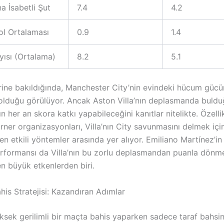
a İsabetli Şut
7.4
4.2
ol Ortalaması
0.9
1.4
yısı (Ortalama)
8.2
5.1
erine bakıldığında, Manchester City’nin evindeki hücum güc
olduğu görülüyor. Ancak Aston Villa’nın deplasmanda buldu
rın her an skora katkı yapabileceğini kanıtlar nitelikte. Özell
rner organizasyonları, Villa’nın City savunmasını delmek içi
en etkili yöntemler arasında yer alıyor. Emiliano Martínez’in
rformansı da Villa’nın bu zorlu deplasmandan puanla dön
en büyük etkenlerden biri.
his Stratejisi: Kazandıran Adımlar
ksek gerilimli bir maçta bahis yaparken sadece taraf bahsi