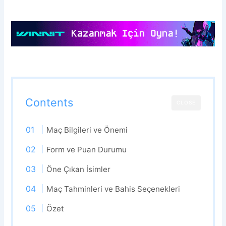
Contents
CLOSE
Maç Bilgileri ve Önemi
Form ve Puan Durumu
Öne Çıkan İsimler
Maç Tahminleri ve Bahis Seçenekleri
Özet