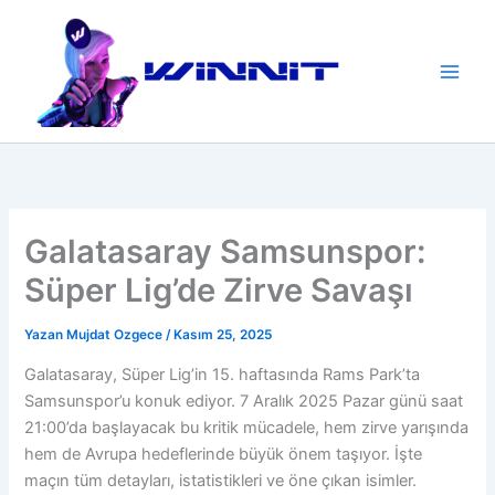
İçeriğe
atla
Galatasaray Samsunspor:
Süper Lig’de Zirve Savaşı
Yazan
Mujdat Ozgece
/
Kasım 25, 2025
Galatasaray, Süper Lig’in 15. haftasında Rams Park’ta
Samsunspor’u konuk ediyor. 7 Aralık 2025 Pazar günü saat
21:00’da başlayacak bu kritik mücadele, hem zirve yarışında
hem de Avrupa hedeflerinde büyük önem taşıyor. İşte
maçın tüm detayları, istatistikleri ve öne çıkan isimler.