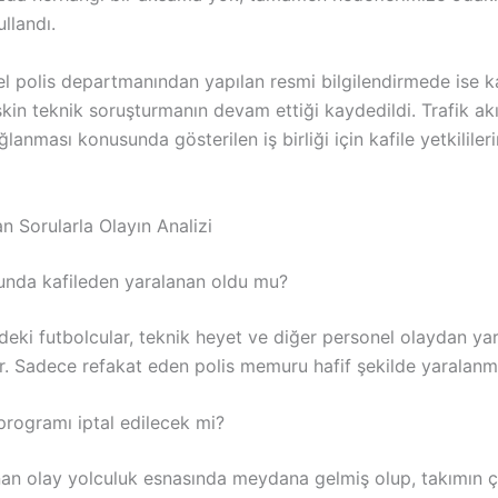
ullandı.
el polis departmanından yapılan resmi bilgilendirmede ise k
şkin teknik soruşturmanın devam ettiği kaydedildi. Trafik akı
ğlanması konusunda gösterilen iş birliği için kafile yetkililer
n Sorularla Olayın Analizi
nda kafileden yaralanan oldu mu?
edeki futbolcular, teknik heyet ve diğer personel olaydan y
r. Sadece refakat eden polis memuru hafif şekilde yaralanmı
rogramı iptal edilecek mi?
nan olay yolculuk esnasında meydana gelmiş olup, takımın 