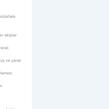
 müdahale
er ekipler
aralı
muş ve yaralı
elemesi
r.