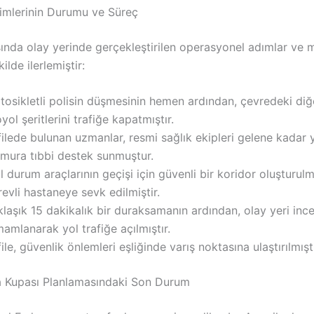
rimlerinin Durumu ve Süreç
ında olay yerinde gerçekleştirilen operasyonel adımlar ve
ilde ilerlemiştir:
osikletli polisin düşmesinin hemen ardından, çevredeki diğ
yol şeritlerini trafiğe kapatmıştır.
ilede bulunan uzmanlar, resmi sağlık ekipleri gelene kadar y
mura tıbbi destek sunmuştur.
l durum araçlarının geçişi için güvenli bir koridor oluşturul
evli hastaneye sevk edilmiştir.
laşık 15 dakikalık bir duraksamanın ardından, olay yeri inc
amlanarak yol trafiğe açılmıştır.
ile, güvenlik önlemleri eşliğinde varış noktasına ulaştırılmıştı
 Kupası Planlamasındaki Son Durum