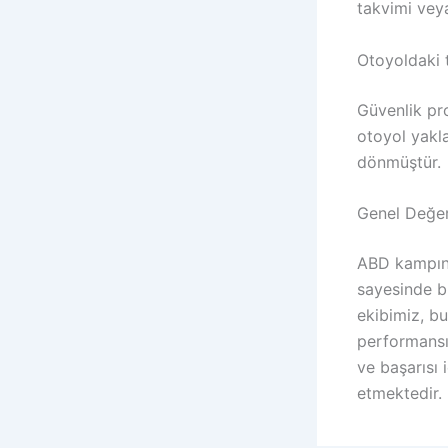
takvimi veya
Otoyoldaki t
Güvenlik pr
otoyol yakl
dönmüştür.
Genel Değe
ABD kampınd
sayesinde b
ekibimiz, bu
performansın
ve başarısı 
etmektedir.