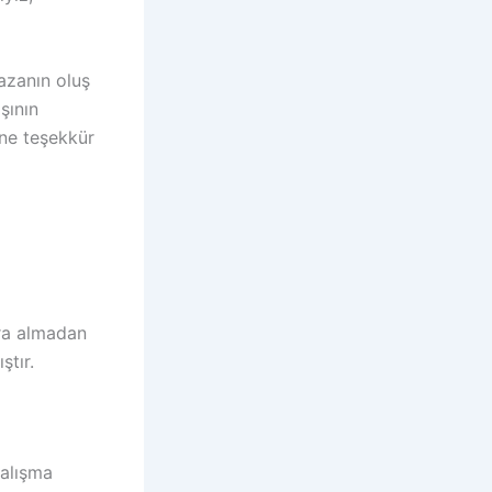
azanın oluş
şının
ine teşekkür
ara almadan
ştır.
çalışma