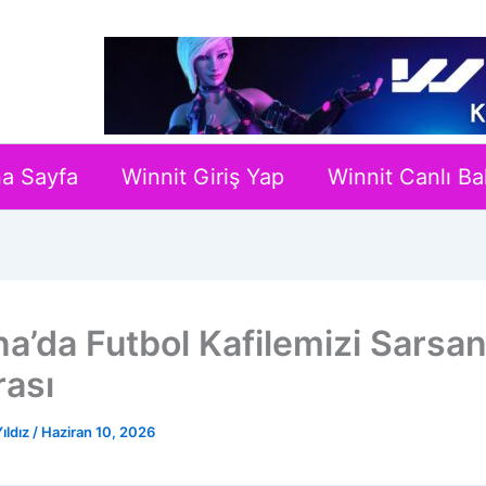
a Sayfa
Winnit Giriş Yap
Winnit Canlı Ba
na’da Futbol Kafilemizi Sarsan
ası
ıldız
/
Haziran 10, 2026