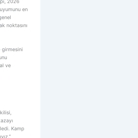
pı, 2026
l uyumunu en
genel
ak noktasını
 girmesini
sunu
al ve
lisi,
kazayı
iledi. Kamp
yız,”