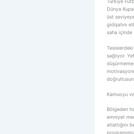
Türkiye Fut
Dünya Kupası
üst seviyeye
gidişatını e
saha içinde 
Tesislerdeki
sağlıyor. Ye
düşürmemesi 
motivasyonu
doğrultusun
Kamuoyu ve 
Bölgeden ha
emniyet men
atlattığını 
programımız