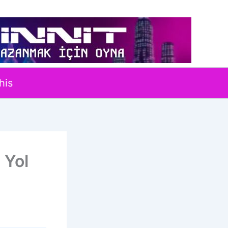
his
 Yol