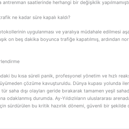
 antrenman saatlerinde herhangi bir değişiklik yapılmamıştı
rafik ne kadar süre kapalı kaldı?
otokollerinin uygulanması ve yaralıya müdahale edilmesi a
aşık on beş dakika boyunca trafiğe kapatılmış, ardından no
rlendirme
aki bu kısa süreli panik, profesyonel yönetim ve hızlı reak
üyümeden çözüme kavuşturuldu. Dünya kupası yolunda iler
 tür saha dışı olayları geride bırakarak tamamen yeşil saha
a odaklanmış durumda. Ay-Yıldızlıların uluslararası arenada
için sürdürülen bu kritik hazırlık dönemi, güvenli bir şekild