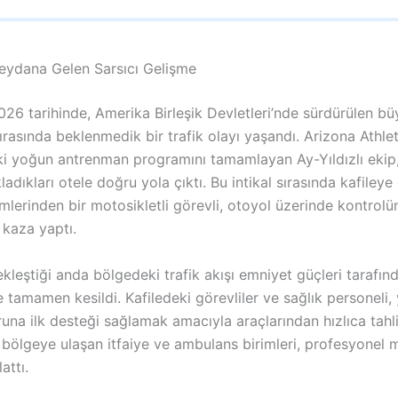
ydana Gelen Sarsıcı Gelişme
026 tarihinde, Amerika Birleşik Devletleri’nde sürdürülen b
 sırasında beklenmedik bir trafik olayı yaşandı. Arizona Athl
eki yoğun antrenman programını tamamlayan Ay-Yıldızlı ekip
adıkları otele doğru yola çıktı. Bu intikal sırasında kafileye
mlerinden bir motosikletli görevli, otoyol üzerinde kontrolü
kaza yaptı.
kleştiği anda bölgedeki trafik akışı emniyet güçleri tarafın
 tamamen kesildi. Kafiledeki görevliler ve sağlık personeli,
una ilk desteği sağlamak amacıyla araçlarından hızlıca tahl
 bölgeye ulaşan itfaiye ve ambulans birimleri, profesyonel
attı.