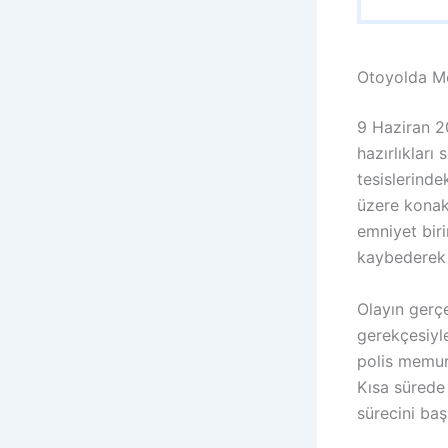
Otoyolda Me
9 Haziran 2
hazırlıkları
tesislerind
üzere konakl
emniyet biri
kaybederek 
Olayın gerçe
gerekçesiyle
polis memur
Kısa sürede
sürecini başl