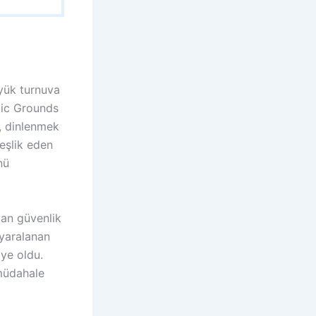
üyük turnuva
etic Grounds
, dinlenmek
 eşlik eden
nü
dan güvenlik
 yaralanan
iye oldu.
 müdahale