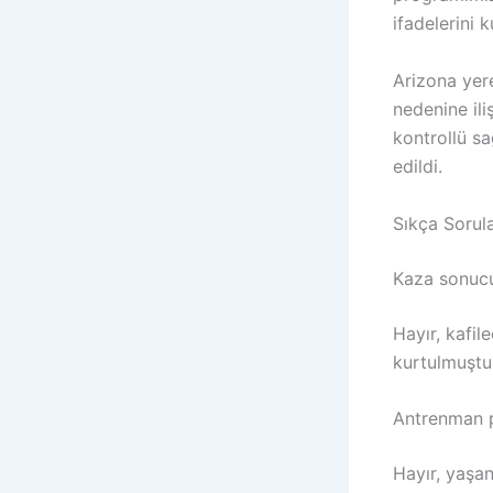
ifadelerini k
Arizona yer
nedenine ili
kontrollü sa
edildi.
Sıkça Sorula
Kaza sonucu
Hayır, kafil
kurtulmuştu
Antrenman p
Hayır, yaşa