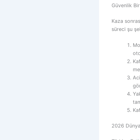
Güvenlik Bi
Kaza sonras
süreci şu şek
Mot
oto
Kaf
me
Aci
gör
Yak
tam
Kaf
2026 Dünya