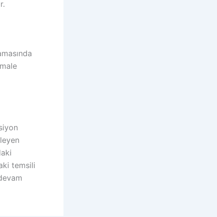
r.
şamasında
rmale
siyon
leyen
daki
ki temsili
e devam