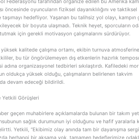
bol Federasyonu tarafından organize edilen bu Amerika kam
 öncesinde oyuncuların fiziksel dayanıklılığını ve taktikse
 taşımayı hedefliyor. Yaşanan bu talihsiz yol olayı, kampın 
tkileyecek bir boyuta ulaşmadı. Teknik heyet, sporcuların od
tutmak için gerekli motivasyon çalışmalarını sürdürüyor.
 yüksek kalitede çalışma ortamı, ekibin turnuva atmosferine
tkililer, bu tür öngörülemeyen dış etkenlerin hazırlık tempo
adına organizasyonel tedbirleri sıkılaştırdı. Kafiledeki mor
n oldukça yüksek olduğu, çalışmaların belirlenen takvim
da devam edeceği bildirildi.
Yetkili Görüşleri
ber geçen muhabirlere açıklamalarda bulunan bir takım yetki
subunun sağlık durumunun iyi olduğunu ve hafif yaralarla 
belirtti. Yetkili, “Ekibimiz olay anında tam bir dayanışma serg
da herhangi bir aksama yok, tamamen hedeflerimize odaklı